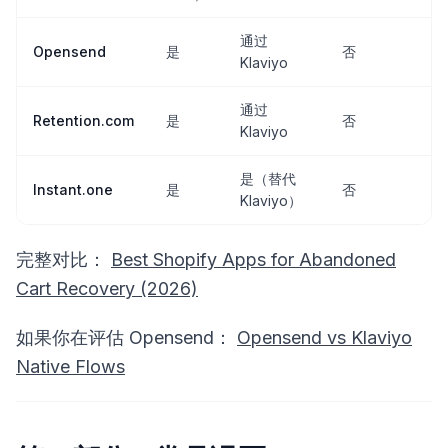
通过
Opensend
是
否
Klaviyo
通过
Retention.com
是
否
Klaviyo
是（替代
Instant.one
是
否
Klaviyo）
完整对比：
Best Shopify Apps for Abandoned
Cart Recovery (2026)
如果你在评估 Opensend：
Opensend vs Klaviyo
Native Flows