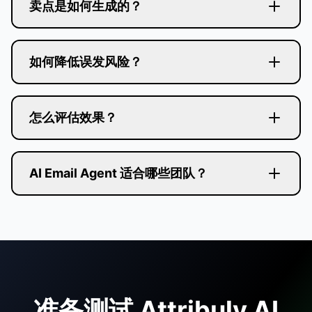
卖点是如何生成的？
我们会自动读取你独立站的产品详情页内容，并结
合商品评论与品牌资产，生成更贴合用户旅程上下
如何降低误发风险？
文的卖点与文案。
如果你有 UGC 内容库（例如 Klaviyo 的品牌库）
或其他素材，也可以直接提供给我们；系统会一起
怎么评估效果？
读取并融合，无需你手工整理或改写。
通常有两种方式：
AI Email Agent 适合哪些团队？
第一种是先出 demo/测试邮件：你可以在系统里看
到某个用户的邮件内容，同时对照他在 Attribuly 里
的广告触点与访问轨迹，用“人的方式”判断卖点与切
入点是否与真实意图相关。
第二种是上线后做 A/B 对照：一部分用户继续走原
来的弃购 Flow（控制组），另一部分走 AI
Flow（实验组）。在足够样本后，对比打开/点击/
准备测试 Attribuly AI
付费转化等指标，并以 A/B 结果为准评估增量提