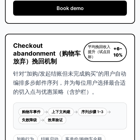
Book demo
Checkout
平均挽回收入
+6–
提升（试点目
abandonment（购物车
10%
标）
放弃）挽回机制
针对“加购/发起结账但未完成购买”的用户自动
编排多步邮件序列，并为每位用户选择最合适
的切入点与优惠策略（含护栏）。
→
→
→
购物车事件
上下文构建
序列步骤 1–3
→
失败降级
效果验证
加购行为
结账启动
客单价/购物车金额